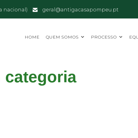
a nacional)
geral@antigacasapompeu.pt
HOME
QUEM SOMOS
PROCESSO
EQ
 categoria