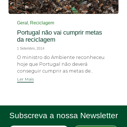
Category
,
Geral
Reciclagem
Portugal não vai cumprir metas
da reciclagem
1 Setembro, 2014
O ministro do Ambiente reconheceu
hoje que Portugal não deverá
conseguir cumprir as metas de...
Ler Mais
Subscreva a nossa Newsletter